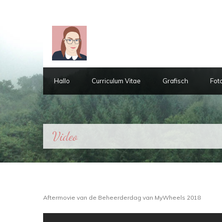
Hallo
Curriculum Vitae
Grafisch
Fot
Video
Aftermovie van de Beheerderdag van MyWheels 2018