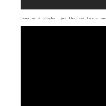
Video over mijn afstudeerproject: ‘Ik hoop dat jullie er volge