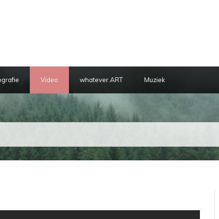
ografie
Video
whatever.ART
Muziek